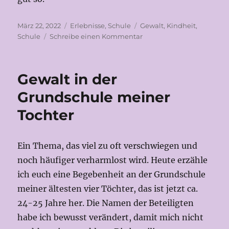
Veröffentlicht
Kategorien
Schlagwörter
März 22, 2022
Erlebnisse
,
Schule
Gewalt
,
Kindheit
,
am
zu
Schule
Schreibe einen Kommentar
Frühstücksbrote
Gewalt in der
Grundschule meiner
Tochter
Ein Thema, das viel zu oft verschwiegen und
noch häufiger verharmlost wird. Heute erzähle
ich euch eine Begebenheit an der Grundschule
meiner ältesten vier Töchter, das ist jetzt ca.
24-25 Jahre her. Die Namen der Beteiligten
habe ich bewusst verändert, damit mich nicht