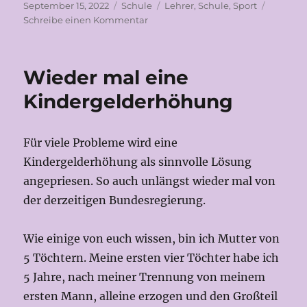
Veröffentlicht
Kategorien
Schlagwörter
September 15, 2022
Schule
Lehrer
,
Schule
,
Sport
am
zu
Schreibe einen Kommentar
Großartig
Wieder mal eine
Kindergelderhöhung
Für viele Probleme wird eine
Kindergelderhöhung als sinnvolle Lösung
angepriesen. So auch unlängst wieder mal von
der derzeitigen Bundesregierung.
Wie einige von euch wissen, bin ich Mutter von
5 Töchtern. Meine ersten vier Töchter habe ich
5 Jahre, nach meiner Trennung von meinem
ersten Mann, alleine erzogen und den Großteil