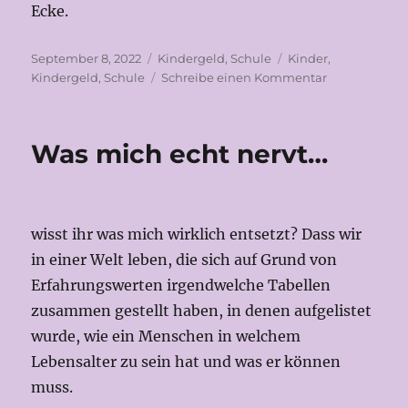
Ecke.
Veröffentlicht
Kategorien
Schlagwörter
September 8, 2022
Kindergeld
,
Schule
Kinder
,
am
zu
Kindergeld
,
Schule
Schreibe einen Kommentar
Wieder
mal
eine
Was mich echt nervt…
Kindergelde
wisst ihr was mich wirklich entsetzt? Dass wir
in einer Welt leben, die sich auf Grund von
Erfahrungswerten irgendwelche Tabellen
zusammen gestellt haben, in denen aufgelistet
wurde, wie ein Menschen in welchem
Lebensalter zu sein hat und was er können
muss.