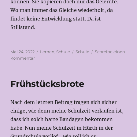
können. Sie kopieren doch nur das Gelernte.
Wo man immer das Gleiche wiederholt, da
findet keine Entwicklung statt. Da ist
Stillstand.
Veröffentlicht
Kategorien
Schlagwörter
Mai 24, 2022
Lernen
,
Schule
Schule
Schreibe einen
am
zu
Kommentar
Was
mich
echt
Frühstücksbrote
nervt…
Nach dem letzten Beitrag fragen sich sicher
einige, wie denn meine Schulzeit verlaufen ist,
dass ich solch harte Bandagen bekommen
habe. Nun meine Schulzeit in Hürth in der
Grundschule verlief….wie soll ich es