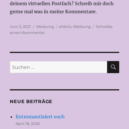
deinem virtuellen Postfach? Schreib mir doch
gerne mal was in meine Kommentare.
Veröffentlicht
Kategorien
Schlagwörter
Juni 3, 2021
Werbung
eMails
,
Werbung
Schreibe
am
zu
einen Kommentar
Werbe-
Mails
SU
Suchen
nach:
NEUE BEITRÄGE
Entromantisiert euch
April 18, 2026