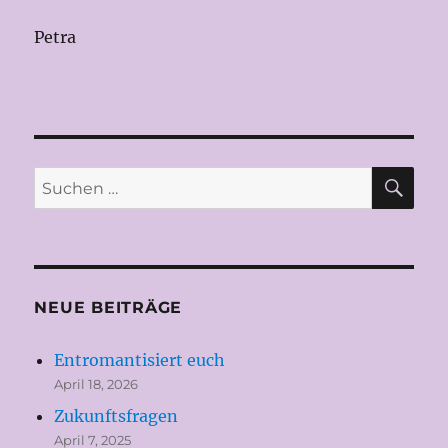
Petra
SU
Suchen
nach:
NEUE BEITRÄGE
Entromantisiert euch
April 18, 2026
Zukunftsfragen
April 7, 2025