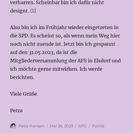
verharren. Scheinbar bin ich dafür nicht
designt. 🤷‍♀️
Also bin ich im Frühjahr wieder eingetreten in
die SPD. Es scheint so, als wenn mein Weg hier
noch nicht zuende ist. Jetzt bin ich gespannt
auf den 31.05.2023, da ist die
Mitgliederversammlung der AFS in Elsdorf und
ich möchte gerne mitwirken. Ich werde
berichten.
Viele Grüße
Petra
Autor
Veröffentlicht
Kategorien
Schlagwörter
Petra Hansen
Mai 26, 2023
SPD
Politik
am