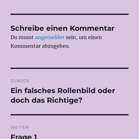
Schreibe einen Kommentar
Du musst
angemeldet
sein, um einen
Kommentar abzugeben.
Beitragsnavigation
ZURÜCK
Ein falsches Rollenbild oder
Vorheriger
Beitrag:
doch das Richtige?
WEITER
Frage 1
Nächster