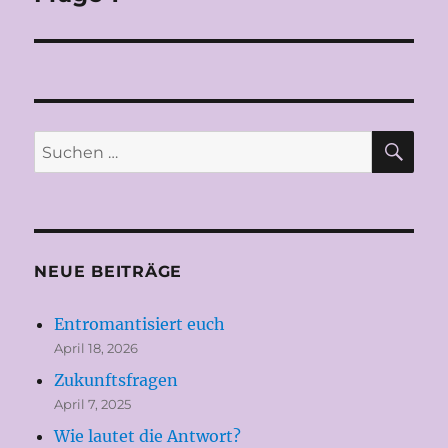
Beitrag:
SU
Suchen
nach:
NEUE BEITRÄGE
Entromantisiert euch
April 18, 2026
Zukunftsfragen
April 7, 2025
Wie lautet die Antwort?