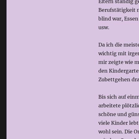
Eltern ständig g
Berufstätigkeit 
blind war, Esse
usw.
Da ich die meiste
wichtig mit irg
mir zeigte wie m
den Kindergarte
Zubettgehen dra
Bis sich auf ein
arbeitete plötz
schöne und güns
viele Kinder leb
wohl sein. Die 