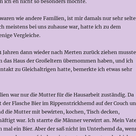
n ich eh nicht so besonders mochte.
 waren wie andere Familien, ist mir damals nur sehr selt
ich meistens bei uns zuhause war, hatte ich zu dem
enige Vergleiche.
 11 Jahren dann wieder nach Merten zurück ziehen musste
rn das Haus der Großeltern übernommen haben, und ich
ntakt zu Gleichaltrigen hatte, bemerkte ich etwas sehr
ien war nur die Mutter für die Hausarbeit zuständig. Da
t der Flasche Bier im Rippenstrickhemd auf der Couch u
nd die Mutter mit bewirten, kochen, Tisch decken,
ftigt war. Ich starrte die Männer verwirrt an. Mein Vat
n mal ein Bier. Aber der saß nicht im Unterhemd da, wen