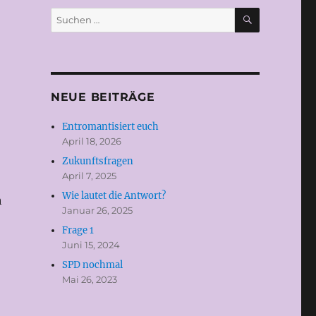
SUCHEN
Suchen
nach:
NEUE BEITRÄGE
Entromantisiert euch
April 18, 2026
Zukunftsfragen
April 7, 2025
Wie lautet die Antwort?
h
Januar 26, 2025
Frage 1
Juni 15, 2024
SPD nochmal
Mai 26, 2023