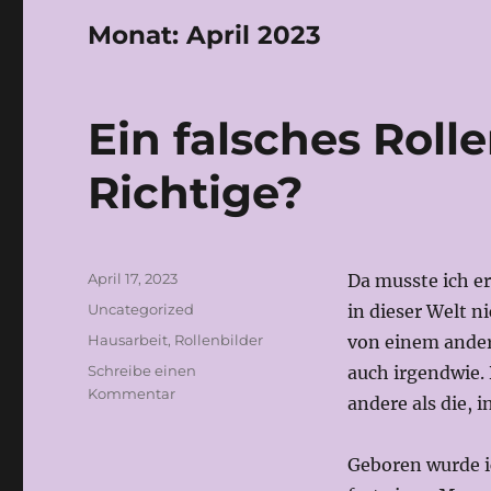
Monat:
April 2023
Ein falsches Roll
Richtige?
Veröffentlicht
April 17, 2023
Da musste ich er
am
Kategorien
Uncategorized
in dieser Welt n
Schlagwörter
Hausarbeit
,
Rollenbilder
von einem ande
Schreibe einen
auch irgendwie. 
zu
Kommentar
andere als die, 
Ein
falsches
Rollenbild
Geboren wurde i
oder