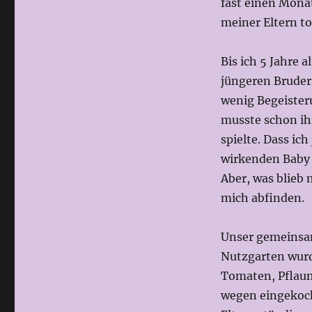
fast einen Mona
doch
meiner Eltern to
das
Richtige?
Bis ich 5 Jahre 
jüngeren Bruders
wenig Begeister
musste schon ih
spielte. Dass ic
wirkenden Baby t
Aber, was blieb 
mich abfinden.
Unser gemeinsam
Nutzgarten wurd
Tomaten, Pflaum
wegen eingekoch