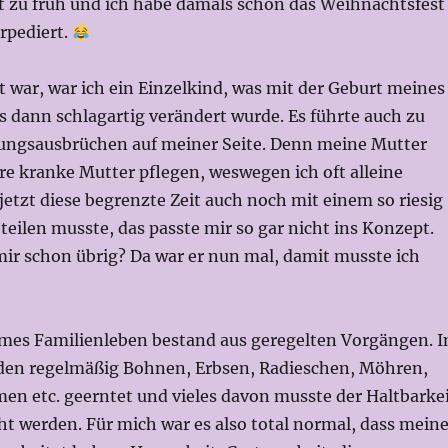
t zu früh und ich habe damals schon das Weihnachtsfest
rpediert.
alt war, war ich ein Einzelkind, was mit der Geburt meines
 dann schlagartig verändert wurde. Es führte auch zu
ungsausbrüchen auf meiner Seite. Denn meine Mutter
re kranke Mutter pflegen, weswegen ich oft alleine
h jetzt diese begrenzte Zeit auch noch mit einem so riesig
eilen musste, das passte mir so gar nicht ins Konzept.
mir schon übrig? Da war er nun mal, damit musste ich
es Familienleben bestand aus geregelten Vorgängen. 
en regelmäßig Bohnen, Erbsen, Radieschen, Möhren,
en etc. geerntet und vieles davon musste der Haltbarke
t werden. Für mich war es also total normal, dass mein