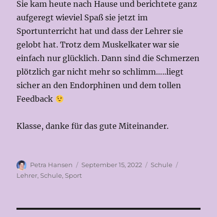
Sie kam heute nach Hause und berichtete ganz
aufgeregt wieviel Spaß sie jetzt im
Sportunterricht hat und dass der Lehrer sie
gelobt hat. Trotz dem Muskelkater war sie
einfach nur glücklich. Dann sind die Schmerzen
plötzlich gar nicht mehr so schlimm…..liegt
sicher an den Endorphinen und dem tollen
Feedback
Klasse, danke für das gute Miteinander.
Autor
Veröffentlicht
Kategorien
Schlagwört
Petra Hansen
September 15, 2022
Schule
am
Lehrer
,
Schule
,
Sport