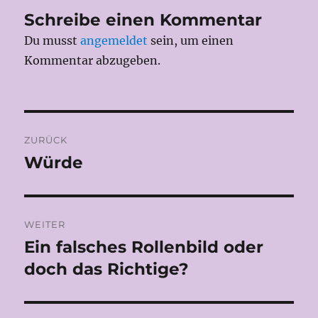
Schreibe einen Kommentar
Du musst
angemeldet
sein, um einen
Kommentar abzugeben.
Beitragsnavigation
ZURÜCK
Würde
Vorheriger
Beitrag:
WEITER
Ein falsches Rollenbild oder
Nächster
Beitrag:
doch das Richtige?