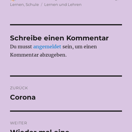
am
Schlagwörter
Lernen
,
Schule
Lernen und Lehren
Schreibe einen Kommentar
Du musst
angemeldet
sein, um einen
Kommentar abzugeben.
Beitragsnavigation
ZURÜCK
Corona
Vorheriger
Beitrag:
WEITER
Nächster