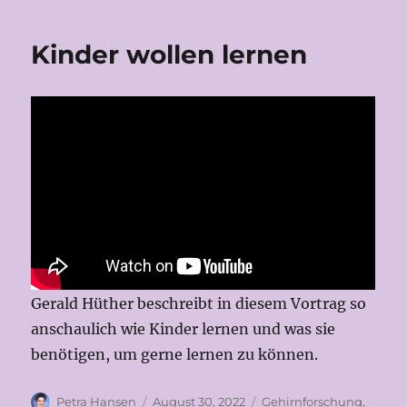
Kinder wollen lernen
Gerald Hüther beschreibt in diesem Vortrag so
anschaulich wie Kinder lernen und was sie
benötigen, um gerne lernen zu können.
Autor
Veröffentlicht
Kategorien
Petra Hansen
August 30, 2022
Gehirnforschung
,