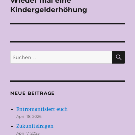
Wieder mal eine
Beitrag:
Kindergelderhöhung
SU
Suchen
nach:
NEUE BEITRÄGE
Entromantisiert euch
April 18, 2026
Zukunftsfragen
April 7, 2025