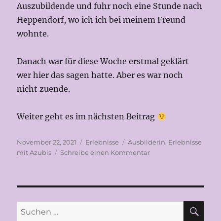
Auszubildende und fuhr noch eine Stunde nach
Heppendorf, wo ich ich bei meinem Freund
wohnte.
Danach war für diese Woche erstmal geklärt
wer hier das sagen hatte. Aber es war noch
nicht zuende.
Weiter geht es im nächsten Beitrag
Veröffentlicht
Kategorien
Schlagwörter
November 22, 2021
Erlebnisse
Ausbilderin
,
Erlebnisse
am
zu
mit Azubis
Schreibe einen Kommentar
Mit
19
Jahren
SU
Suchen