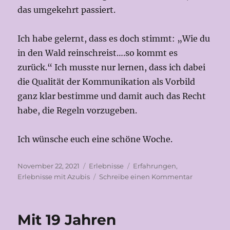
das umgekehrt passiert.
Ich habe gelernt, dass es doch stimmt: „Wie du
in den Wald reinschreist….so kommt es
zurück.“ Ich musste nur lernen, dass ich dabei
die Qualität der Kommunikation als Vorbild
ganz klar bestimme und damit auch das Recht
habe, die Regeln vorzugeben.
Ich wünsche euch eine schöne Woche.
Veröffentlicht
Kategorien
Schlagwörter
November 22, 2021
Erlebnisse
Erfahrungen
,
am
zu
Erlebnisse mit Azubis
Schreibe einen Kommentar
Wenn
einer
die
Mit 19 Jahren
Machtfrag