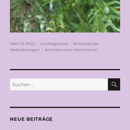
Veröffentlicht
Kategorien
Schlagwörter
März 10, 2022
Uncategorized
Klimawandel
,
am
zu
Veränderungen
Schreibe einen Kommentar
Veränderungen
SU
Suchen
nach:
NEUE BEITRÄGE