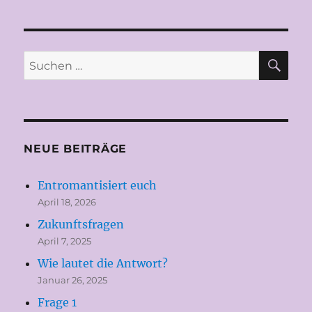
SU
Suchen
nach:
NEUE BEITRÄGE
Entromantisiert euch
April 18, 2026
Zukunftsfragen
April 7, 2025
Wie lautet die Antwort?
Januar 26, 2025
Frage 1