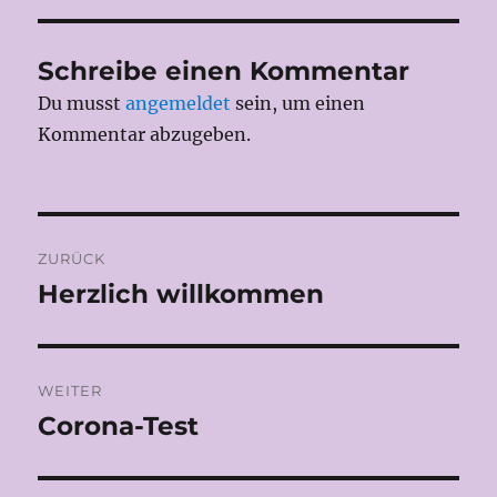
Schreibe einen Kommentar
Du musst
angemeldet
sein, um einen
Kommentar abzugeben.
Beitragsnavigation
ZURÜCK
Herzlich willkommen
Vorheriger
Beitrag:
WEITER
Corona-Test
Nächster
Beitrag: